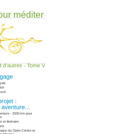
ur méditer
t d’autres - Tome V
gage
çais
ish
tsch
rojet :
 aventure...
venture - 2500 km pour
er
e et itinéraire
tos
ropos du Open Centre et