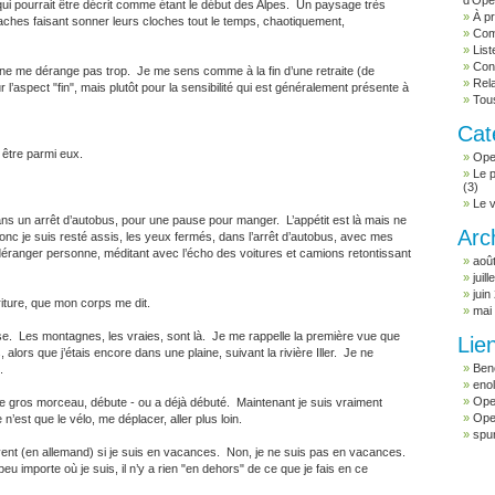
d'Op
qui pourrait être décrit comme étant le début des Alpes. Un paysage très
À pr
ches faisant sonner leurs cloches tout le temps, chaotiquement,
Com
Lis
Con
a ne me dérange pas trop. Je me sens comme à la fin d’une retraite (de
Rel
l’aspect "fin", mais plutôt pour la sensibilité qui est généralement présente à
Tous
Cat
 être parmi eux.
Ope
Le p
(3)
Le 
ans un arrêt d’autobus, pour une pause pour manger. L’appétit est là mais ne
Arc
nc je suis resté assis, les yeux fermés, dans l’arrêt d’autobus, avec mes
éranger personne, méditant avec l’écho des voitures et camions retontissant
aoû
juil
juin
riture, que mon corps me dit.
mai
sse. Les montagnes, les vraies, sont là. Je me rappelle la première vue que
Lie
, alors que j’étais encore dans une plaine, suivant la rivière Iller. Je ne
Beno
.
enol
Ope
 le gros morceau, débute - ou a déjà débuté. Maintenant je suis vraiment
Ope
’est que le vélo, me déplacer, aller plus loin.
spu
t (en allemand) si je suis en vacances. Non, je ne suis pas en vacances.
eu importe où je suis, il n’y a rien "en dehors" de ce que je fais en ce