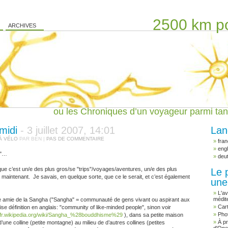
2500 km po
ARCHIVES
ou les Chroniques d’un voyageur parmi tan
-midi
- 3 juillet 2007, 14:01
Lan
À VÉLO
PAR BEN |
PAS DE COMMENTAIRE
fran
engl
e"…
deu
ue c’est un/e des plus gros/se "trips"/voyages/aventures, un/e des plus
Le p
’à maintenant. Je savais, en quelque sorte, que ce le serait, et c’est également
une
L'a
médit
une amie de la Sangha ("Sangha" = communauté de gens vivant ou aspirant aux
Cart
e définition en anglais: "community of like-minded people", sinon voir
Pho
//fr.wikipedia.org/wiki/Sangha_%28bouddhisme%29
), dans sa petite maison
À p
e colline (petite montagne) au milieu de d’autres collines (petites