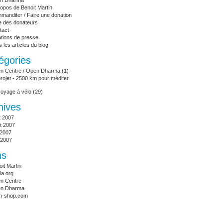
en Dharma
opos de Benoit Martin
manditer / Faire une donation
te des donateurs
tact
ations de presse
 les articles du blog
égories
n Centre / Open Dharma
(1)
rojet - 2500 km pour méditer
voyage à vélo
(29)
hives
t 2007
let 2007
 2007
 2007
ns
it Martin
la.org
n Centre
n Dharma
n-shop.com