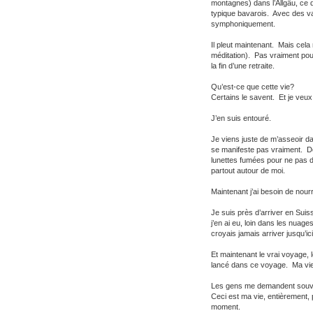
montagnes) dans l’Allgäu, ce 
typique bavarois. Avec des va
symphoniquement.
Il pleut maintenant. Mais cel
méditation). Pas vraiment pour 
la fin d’une retraite.
Qu’est-ce que cette vie?
Certains le savent. Et je veux
J’en suis entouré.
Je viens juste de m’asseoir d
se manifeste pas vraiment. Do
lunettes fumées pour ne pas d
partout autour de moi.
Maintenant j’ai besoin de nour
Je suis près d’arriver en Sui
j’en ai eu, loin dans les nuages
croyais jamais arriver jusqu’ici
Et maintenant le vrai voyage,
lancé dans ce voyage. Ma vie n
Les gens me demandent souven
Ceci est ma vie, entièrement, p
moment.