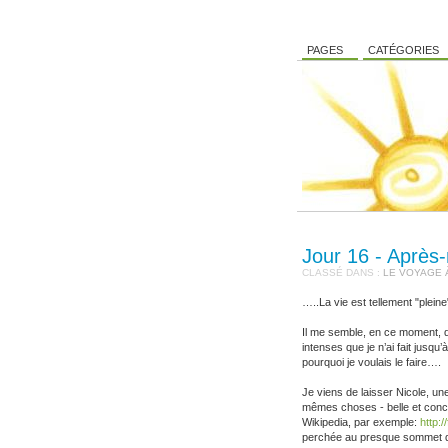
PAGES
CATÉGORIES
Jour 16 - Après
CLASSÉ DANS :
LE VOYAGE 
…..La vie est tellement "plein
Il me semble, en ce moment, q
intenses que je n’ai fait jusqu
pourquoi je voulais le faire….
Je viens de laisser Nicole, 
mêmes choses - belle et concis
Wikipedia, par exemple:
http:
perchée au presque sommet d’un