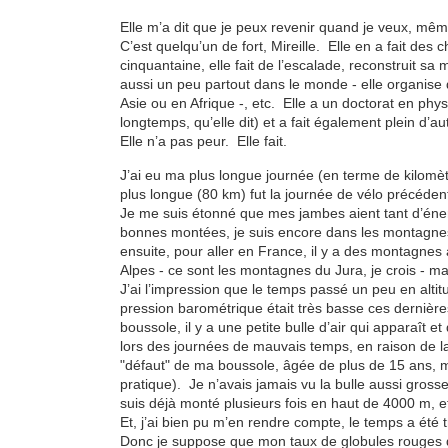
Elle m’a dit que je peux revenir quand je veux, même 
C’est quelqu’un de fort, Mireille. Elle en a fait des
cinquantaine, elle fait de l’escalade, reconstruit sa
aussi un peu partout dans le monde - elle organise
Asie ou en Afrique -, etc. Elle a un doctorat en physiq
longtemps, qu’elle dit) et a fait également plein d’au
Elle n’a pas peur. Elle fait.
J’ai eu ma plus longue journée (en terme de kilomèt
plus longue (80 km) fut la journée de vélo précédent
Je me suis étonné que mes jambes aient tant d’éner
bonnes montées, je suis encore dans les montagnes
ensuite, pour aller en France, il y a des montagnes 
Alpes - ce sont les montagnes du Jura, je crois - m
J’ai l’impression que le temps passé un peu en altit
pression barométrique était très basse ces dernièr
boussole, il y a une petite bulle d’air qui apparaît et 
lors des journées de mauvais temps, en raison de la
"défaut" de ma boussole, âgée de plus de 15 ans, m
pratique). Je n’avais jamais vu la bulle aussi gro
suis déjà monté plusieurs fois en haut de 4000 m,
Et, j’ai bien pu m’en rendre compte, le temps a ét
Donc je suppose que mon taux de globules rouges d