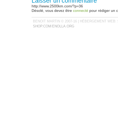
Laisser un commentaire
http://www.2500km.com/?p=36
Désolé, vous devez être
connecté
pour rédiger un 
BENOIT MARTIN © 2007-16 | HÉBERGEMENT WEB:
SHOP.COM
/
ENOLLA.ORG