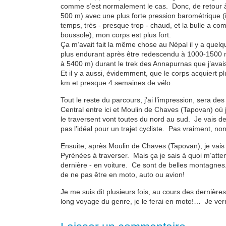
comme s’est normalement le cas. Donc, de retour à
500 m) avec une plus forte pression barométrique (i
temps, très - presque trop - chaud, et la bulle a c
boussole), mon corps est plus fort.
Ça m’avait fait la même chose au Népal il y a quel
plus endurant après être redescendu à 1000-1500 
à 5400 m) durant le trek des Annapurnas que j’avais 
Et il y a aussi, évidemment, que le corps acquiert 
km et presque 4 semaines de vélo.
Tout le reste du parcours, j’ai l’impression, sera de
Central entre ici et Moulin de Chaves (Tapovan) où 
le traversent vont toutes du nord au sud. Je vais de
pas l’idéal pour un trajet cycliste. Pas vraiment, n
Ensuite, après Moulin de Chaves (Tapovan), je vais ve
Pyrénées à traverser. Mais ça je sais à quoi m’attendr
dernière - en voiture. Ce sont de belles montagnes.
de ne pas être en moto, auto ou avion!
Je me suis dit plusieurs fois, au cours des dernièr
long voyage du genre, je le ferai en moto!… Je verra