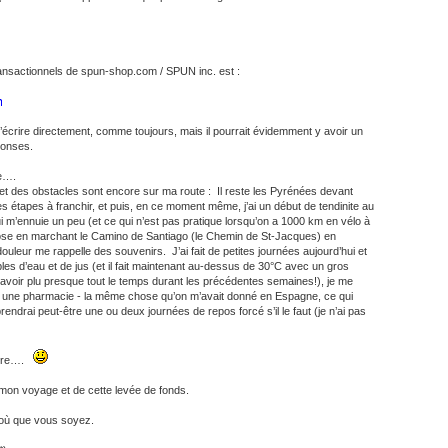
ransactionnels de spun-shop.com / SPUN inc. est :
’écrire directement, comme toujours, mais il pourrait évidemment y avoir un
ponses.
e….
à, et des obstacles sont encore sur ma route : Il reste les Pyrénées devant
 étapes à franchir, et puis, en ce moment même, j’ai un début de tendinite au
i m’ennuie un peu (et ce qui n’est pas pratique lorsqu’on a 1000 km en vélo à
ose en marchant le Camino de Santiago (le Chemin de St-Jacques) en
ouleur me rappelle des souvenirs. J’ai fait de petites journées aujourd’hui et
bles d’eau et de jus (et il fait maintenant au-dessus de 30°C avec un gros
s avoir plu presque tout le temps durant les précédentes semaines!), je me
s une pharmacie - la même chose qu’on m’avait donné en Espagne, ce qui
rendrai peut-être une ou deux journées de repos forcé s’il le faut (je n’ai pas
uivre….
e mon voyage et de cette levée de fonds.
 où que vous soyez.