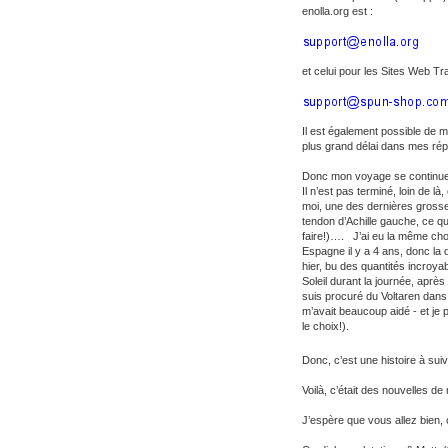
enolla.org est :
et celui pour les Sites Web T
Il est également possible de m
plus grand délai dans mes ré
Donc mon voyage se continu
Il n’est pas terminé, loin de l
moi, une des dernières grosses
tendon d’Achille gauche, ce qu
faire!)…. J’ai eu la même ch
Espagne il y a 4 ans, donc la d
hier, bu des quantités incroya
Soleil durant la journée, aprè
suis procuré du Voltaren dan
m’avait beaucoup aidé - et je p
le choix!).
Donc, c’est une histoire à s
Voilà, c’était des nouvelles d
J’espère que vous allez bien,