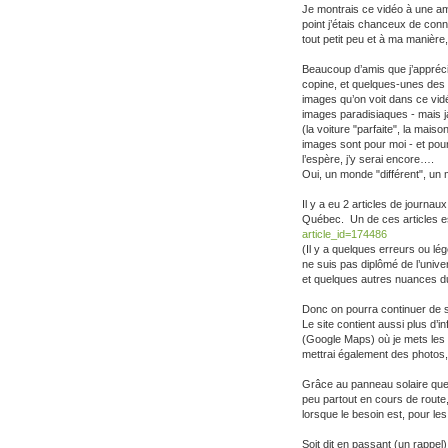
Je montrais ce vidéo à une ami
point j’étais chanceux de con
tout petit peu et à ma manière,
Beaucoup d’amis que j’apprécie
copine, et quelques-unes des p
images qu’on voit dans ce vidé
images paradisiaques - mais ja
(la voiture "parfaite", la mais
images sont pour moi - et pour 
l’espère, j’y serai encore….
Oui, un monde "différent", un
Il y a eu 2 articles de journ
Québec. Un de ces articles es
article_id=174486
(Il y a quelques erreurs ou lég
ne suis pas diplômé de l’univer
et quelques autres nuances du 
Donc on pourra continuer de
Le site contient aussi plus d’
(Google Maps) où je mets les 
mettrai également des photos, 
Grâce au panneau solaire que j
peu partout en cours de route, 
lorsque le besoin est, pour le
Soit dit en passant (un rappel