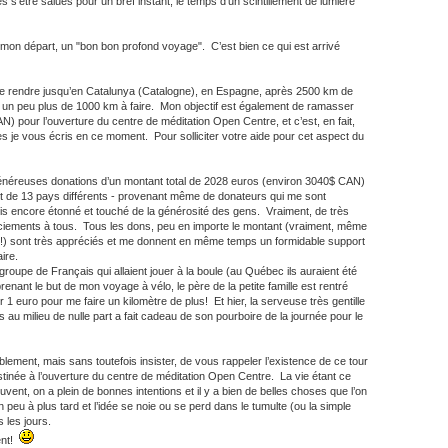
ès s’être salués pour un bref instant, le temps d’un scintillement de lumière
mon départ, un "bon bon profond voyage". C’est bien ce qui est arrivé
 me rendre jusqu’en Catalunya (Catalogne), en Espagne, après 2500 km de
 un peu plus de 1000 km à faire. Mon objectif est également de ramasser
 pour l’ouverture du centre de méditation Open Centre, et c’est, en fait,
s je vous écris en ce moment. Pour solliciter votre aide pour cet aspect du
généreuses donations d’un montant total de 2028 euros (environ 3040$ CAN)
 de 13 pays différents - provenant même de donateurs qui me sont
uis encore étonné et touché de la générosité des gens. Vraiment, de très
ciements à tous. Tous les dons, peu en importe le montant (vraiment, même
s"!) sont très appréciés et me donnent en même temps un formidable support
ire.
un groupe de Français qui allaient jouer à la boule (au Québec ils auraient été
renant le but de mon voyage à vélo, le père de la petite famille est rentré
 1 euro pour me faire un kilomètre de plus! Et hier, la serveuse très gentille
s au milieu de nulle part a fait cadeau de son pourboire de la journée pour le
ement, mais sans toutefois insister, de vous rappeler l’existence de ce tour
stinée à l’ouverture du centre de méditation Open Centre. La vie étant ce
souvent, on a plein de bonnes intentions et il y a bien de belles choses que l’on
 peu à plus tard et l’idée se noie ou se perd dans le tumulte (ou la simple
s les jours.
ent!