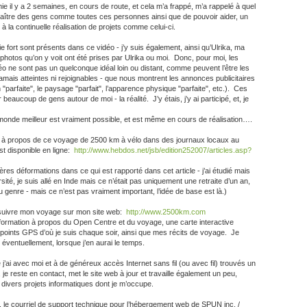
e il y a 2 semaines, en cours de route, et cela m’a frappé, m’a rappelé à quel
naître des gens comme toutes ces personnes ainsi que de pouvoir aider, un
 à la continuelle réalisation de projets comme celui-ci.
 fort sont présents dans ce vidéo - j’y suis également, ainsi qu’Ulrika, ma
hotos qu’on y voit ont été prises par Ulrika ou moi. Donc, pour moi, les
o ne sont pas un quelconque idéal loin ou distant, comme peuvent l’être les
mais atteintes ni rejoignables - que nous montrent les annonces publicitaires
on "parfaite", le paysage "parfait", l’apparence physique "parfaite", etc.). Ces
beaucoup de gens autour de moi - la réalité. J’y étais, j’y ai participé, et, je
 monde meilleur est vraiment possible, et est même en cours de réalisation….
aux à propos de ce voyage de 2500 km à vélo dans des journaux locaux au
t disponible en ligne:
http://www.hebdos.net/jsb/edition252007/articles.asp?
ères déformations dans ce qui est rapporté dans cet article - j’ai étudié mais
sité, je suis allé en Inde mais ce n’était pas uniquement une retraite d’un an,
genre - mais ce n’est pas vraiment important, l’idée de base est là.)
 suivre mon voyage sur mon site web:
http://www.2500km.com
information à propos du Open Centre et du voyage, une carte interactive
points GPS d’où je suis chaque soir, ainsi que mes récits de voyage. Je
éventuellement, lorsque j’en aurai le temps.
’ai avec moi et à de généreux accès Internet sans fil (ou avec fil) trouvés un
je reste en contact, met le site web à jour et travaille également un peu,
s divers projets informatiques dont je m’occupe.
), le courriel de support technique pour l’hébergement web de SPUN inc. /