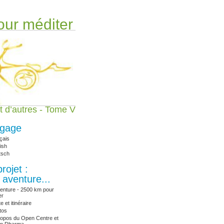
ur méditer
t d’autres - Tome V
gage
çais
ish
tsch
rojet :
 aventure...
venture - 2500 km pour
er
e et itinéraire
tos
ropos du Open Centre et