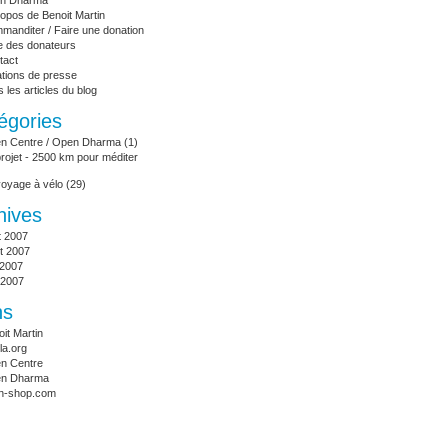
en Dharma
opos de Benoit Martin
manditer / Faire une donation
te des donateurs
tact
ations de presse
 les articles du blog
égories
n Centre / Open Dharma
(1)
rojet - 2500 km pour méditer
voyage à vélo
(29)
hives
t 2007
let 2007
 2007
 2007
ns
it Martin
la.org
n Centre
n Dharma
n-shop.com