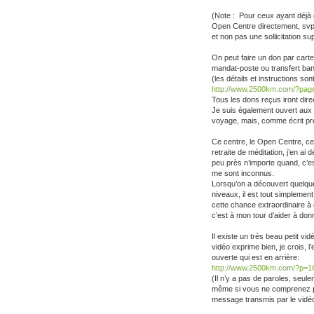
(Note : Pour ceux ayant déjà e
Open Centre directement, svp
et non pas une sollicitation su
On peut faire un don par cart
mandat-poste ou transfert ba
(les détails et instructions son
http://www.2500km.com/?pag
Tous les dons reçus iront dir
Je suis également ouvert aux
voyage, mais, comme écrit pré
Ce centre, le Open Centre, ce 
retraite de méditation, j’en ai 
peu près n’importe quand, c’es
me sont inconnus.
Lorsqu’on a découvert quelque
niveaux, il est tout simplement
cette chance extraordinaire à 
c’est à mon tour d’aider à donn
Il existe un très beau petit v
vidéo exprime bien, je crois, 
ouverte qui est en arrière:
http://www.2500km.com/?p=1
(Il n’y a pas de paroles, seule
même si vous ne comprenez pas
message transmis par le vidéo