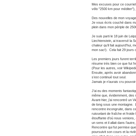
Mes excuses pour ce courriel 
vélo "2500 km pour méditer"),
Des nouvelles de mon voyage
Je vous écris couché dans ma
plein dans mon périple de 250
Je suis parti le 18 juin de Lei
Liechtenstein, ai traversé la 
chaleur qu’il fait aujourd’hui,
mon sac!). Cela fait 29 jours
Les premiers jours furent ter
résume très bien ce que fut l’
(Pour les autres, voir Wikiped
Ensuite, après avoir abandonn
s’est continué tout seul.
Jamais je n’aurais cru pouvoi
J’ai eu des moments fantastiq
même que, évidemment, des mo
Avant-hier, j’ai rencontré un V
de long sous une montagne. L
rencontre incongruite, dans ce
ruisselant de fraîche et froide
étouffante d’où nous venions, 
un sens et il allait dans l’autr
Rencontre qui fut permise quel
poursuivit son cours et la riv