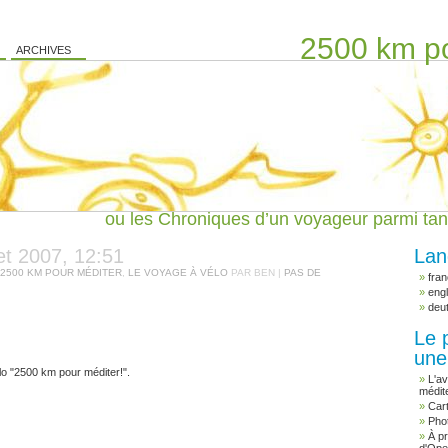
2500 km po
ARCHIVES
ou les Chroniques d’un voyageur parmi tan
llet 2007, 12:51
Lan
 2500 KM POUR MÉDITER
,
LE VOYAGE À VÉLO
PAR BEN |
PAS DE
fran
engl
deu
Le p
une
lo "2500 km pour méditer!".
L'a
médit
Cart
Pho
À p