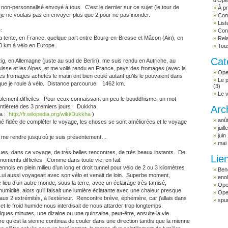
d'Op
non-personnalisé envoyé à tous. C’est le dernier sur ce sujet (le tour de
À pr
 je ne voulais pas en envoyer plus que 2 pour ne pas inonder.
Com
Lis
:
Con
 tente, en France, quelque part entre Bourg-en-Bresse et Mâcon (Ain), en
Rel
0 km à vélo en Europe.
Tous
Cat
pzig, en Allemagne (juste au sud de Berlin), me suis rendu en Autriche, au
Suisse et les Alpes, et me voilà rendu en France, pays des fromages (avec la
Ope
 mes fromages achetés le matin ont bien coulé autant qu’ils le pouvaient dans
Le p
 que je roule à vélo. Distance parcourue: 1462 km.
(3)
Le 
riblement difficiles. Pour ceux connaissant un peu le bouddhisme, un mot
entièreté des 3 premiers jours : Dukkha.
Arc
ia :
http://fr.wikipedia.org/wiki/Dukkha
)
aoû
é l’idée de compléter le voyage, les choses se sont améliorées et le voyage
juil
juin
r me rendre jusqu’où je suis présentement…
mai
ues, dans ce voyage, de très belles rencontres, de très beaux instants. De
Lie
ments difficiles. Comme dans toute vie, en fait.
iennois en plein milieu d’un long et droit tunnel pour vélo de 2 ou 3 kilomètres
Beno
ui aussi voyageait avec son vélo et venait de loin. Superbe moment,
enol
 lieu d’un autre monde, sous la terre, avec un éclairage très tamisé,
Ope
 humidité, alors qu’il faisait une lumière éclatante avec une chaleur presque
Ope
aux 2 extrémités, à l’extérieur. Rencontre brève, éphémère, car j’allais dans
spu
e, et le froid humide nous interdisait de nous attarder trop longtemps.
ques minutes, une dizaine ou une quinzaine, peut-être, ensuite la vie
ière qu’est la sienne continua de couler dans une direction tandis que la mienne