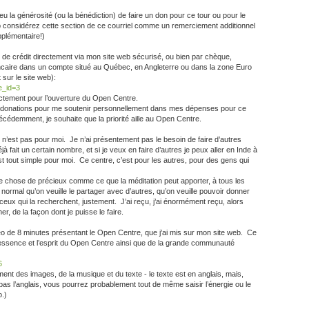
u la générosité (ou la bénédiction) de faire un don pour ce tour ou pour le
 considérez cette section de ce courriel comme un remerciement additionnel
pplémentaire!)
e de crédit directement via mon site web sécurisé, ou bien par chèque,
ncaire dans un compte situé au Québec, en Angleterre ou dans la zone Euro
t sur le site web):
e_id=3
ectement pour l’ouverture du Open Centre.
 donations pour me soutenir personnellement dans mes dépenses pour ce
cédemment, je souhaite que la priorité aille au Open Centre.
n’est pas pour moi. Je n’ai présentement pas le besoin de faire d’autres
déjà fait un certain nombre, et si je veux en faire d’autres je peux aller en Inde à
t tout simple pour moi. Ce centre, c’est pour les autres, pour des gens qui
 chose de précieux comme ce que la méditation peut apporter, à tous les
 normal qu’on veuille le partager avec d’autres, qu’on veuille pouvoir donner
ceux qui la recherchent, justement. J’ai reçu, j’ai énormément reçu, alors
er, de la façon dont je puisse le faire.
idéo de 8 minutes présentant le Open Centre, que j’ai mis sur mon site web. Ce
l’essence et l’esprit du Open Centre ainsi que de la grande communauté
6
ment des images, de la musique et du texte - le texte est en anglais, mais,
 l’anglais, vous pourrez probablement tout de même saisir l’énergie ou le
.)