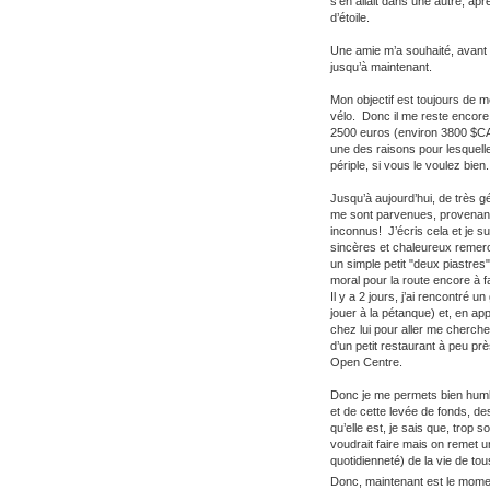
s’en allait dans une autre, apr
d’étoile.
Une amie m’a souhaité, avant 
jusqu’à maintenant.
Mon objectif est toujours de
vélo. Donc il me reste encore
2500 euros (environ 3800 $CAN)
une des raisons pour lesquelle
périple, si vous le voulez bien.
Jusqu’à aujourd’hui, de très 
me sont parvenues, provenant
inconnus! J’écris cela et je s
sincères et chaleureux remer
un simple petit "deux piastre
moral pour la route encore à fa
Il y a 2 jours, j’ai rencontré 
jouer à la pétanque) et, en app
chez lui pour aller me chercher
d’un petit restaurant à peu prè
Open Centre.
Donc je me permets bien humbl
et de cette levée de fonds, de
qu’elle est, je sais que, trop 
voudrait faire mais on remet un
quotidienneté) de la vie de tou
Donc, maintenant est le mom