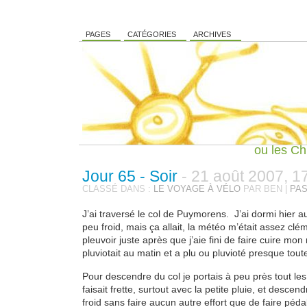
PAGES
CATÉGORIES
ARCHIVES
ou les Ch
Jour 65 - Soir
- 21 août 2007, 1
CLASSÉ DANS :
LE VOYAGE À VÉLO
PAR BEN |
PAS
J’ai traversé le col de Puymorens. J’ai dormi hier au
peu froid, mais ça allait, la météo m’était assez c
pleuvoir juste après que j’aie fini de faire cuire mon 
pluviotait au matin et a plu ou pluvioté presque tout
Pour descendre du col je portais à peu près tout les
faisait frette, surtout avec la petite pluie, et desce
froid sans faire aucun autre effort que de faire péda