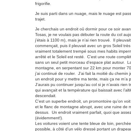
frigorifie.
Je suis parti dans un nuage, mais le nuage est passé 
trajet.
Je cherchais un endroit oû dormir pour ce soir avant
Tosas, je ne voulais pas débuter la route du col aujo
j’étais à 1100 m), mais je n’ai rien trouvé. Il pleuvai
commençait, puis il pleuvait avec un gros Soleil très f
vraiment totalement trempé sous mes habits impermé
arrêté et le Soleil est resté. C’est une route comp
sans un seul petit morceau d’espace plat autour. L
montagne, en serpentant sur 22 km pour monter 70
j’ai continué de rouler. J’ai fait la moitié du chemin
un endroit pour y mettre ma tente, mais ça ne m’a
J’aurais pu continuer jusqu’au col si je n’avais rien t
qui avançait et la température qui baissait avec l’alti
descendait.
C’est un superbe endroit, un promontoire qu’on voit 
et le flanc de montagne abrupt, avec une ruine de m
dessus. Un endroit vraiment parfait, quoi que asse
(évidemment!).
Les voitures voient une tente bleue de loin, perchée
possible, à côté d’un vélo dressé portant un drapeau