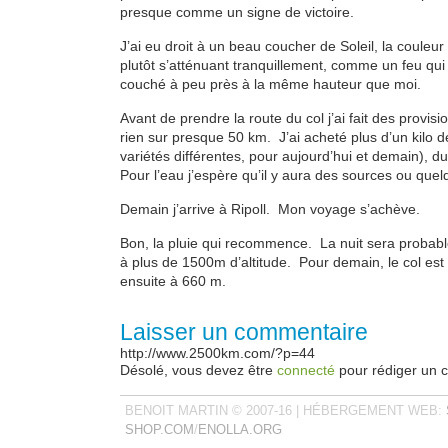
presque comme un signe de victoire.
J’ai eu droit à un beau coucher de Soleil, la coule
plutôt s’atténuant tranquillement, comme un feu qui s
couché à peu près à la même hauteur que moi.
Avant de prendre la route du col j’ai fait des provisio
rien sur presque 50 km. J’ai acheté plus d’un kilo d
variétés différentes, pour aujourd’hui et demain), du
Pour l’eau j’espère qu’il y aura des sources ou que
Demain j’arrive à Ripoll. Mon voyage s’achève.
Bon, la pluie qui recommence. La nuit sera probab
à plus de 1500m d’altitude. Pour demain, le col es
ensuite à 660 m.
Laisser un commentaire
http://www.2500km.com/?p=44
Désolé, vous devez être
connecté
pour rédiger un 
BENOIT MARTIN © 2007-16 | HÉBERGEMENT WEB:
SHOP.COM
/
ENOLLA.ORG